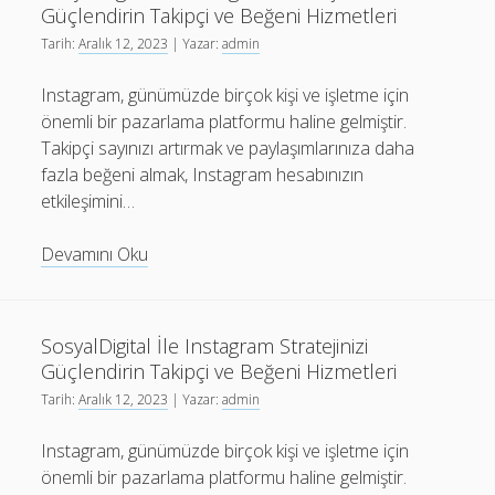
Artırın
Güçlendirin Takipçi ve Beğeni Hizmetleri
Tarih:
Aralık 12, 2023
| Yazar:
admin
Instagram, günümüzde birçok kişi ve işletme için
önemli bir pazarlama platformu haline gelmiştir.
Takipçi sayınızı artırmak ve paylaşımlarınıza daha
fazla beğeni almak, Instagram hesabınızın
etkileşimini…
SosyalDigital
Devamını Oku
İle
Instagram
Stratejinizi
SosyalDigital İle Instagram Stratejinizi
Güçlendirin
Güçlendirin Takipçi ve Beğeni Hizmetleri
Takipçi
Tarih:
Aralık 12, 2023
| Yazar:
admin
ve
Beğeni
Instagram, günümüzde birçok kişi ve işletme için
Hizmetleri
önemli bir pazarlama platformu haline gelmiştir.