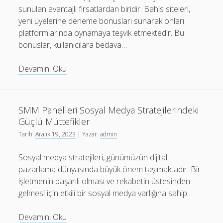
sunulan avantajlı fırsatlardan biridir. Bahis siteleri,
yeni üyelerine deneme bonusları sunarak onları
platformlarında oynamaya teşvik etmektedir. Bu
bonuslar, kullanıcılara bedava…
Deneme
Devamını Oku
Bonuslarıyla
Kazançlarınızı
Garanti
SMM Panelleri Sosyal Medya Stratejilerindeki
Altına
Güçlü Müttefikler
Alın
Tarih:
Aralık 19, 2023
| Yazar:
admin
Sosyal medya stratejileri, günümüzün dijital
pazarlama dünyasında büyük önem taşımaktadır. Bir
işletmenin başarılı olması ve rekabetin üstesinden
gelmesi için etkili bir sosyal medya varlığına sahip…
SMM
Devamını Oku