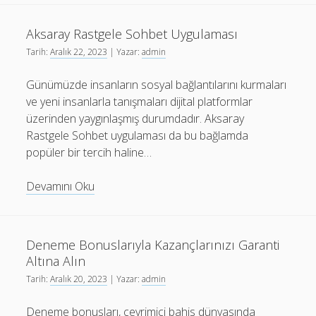
Sohbet
Aksaray Rastgele Sohbet Uygulaması
Tarih:
Aralık 22, 2023
| Yazar:
admin
Günümüzde insanların sosyal bağlantılarını kurmaları
ve yeni insanlarla tanışmaları dijital platformlar
üzerinden yaygınlaşmış durumdadır. Aksaray
Rastgele Sohbet uygulaması da bu bağlamda
popüler bir tercih haline…
Aksaray
Devamını Oku
Rastgele
Sohbet
Uygulaması
Deneme Bonuslarıyla Kazançlarınızı Garanti
Altına Alın
Tarih:
Aralık 20, 2023
| Yazar:
admin
Deneme bonusları, çevrimiçi bahis dünyasında