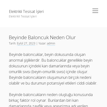
menüyü
Elektrikli Tesisat İşleri
aç
Elektrikli Tesisat İşleri
Yan
Ara
Menü
Instagram Gizli Hesap Takipçileri Görme
Ara
Beyinde Baloncuk Neden Olur
Linkedin Takipçi Çoğaltma Bedava
Tarih:
Eylül 27, 2023
| Yazar:
admin
Liste
Instagram Gizli Hesap Takipçileri Görme
Beyinde baloncuklar, beyin dokusunda oluşan
Sayfa Listesi
Linkedin Takipçi Çoğaltma Bedava
anormal şişliklerdir. Bu baloncuklar genellikle beyin
Tiktok Yorum Yükseltme Hilesi Bedava
Liste
dokusunun içindeki kan damarlarında veya beyin
omurilik sıvısı (beyin-omurilik sıvısı) içinde oluşur.
Sayfa Listesi
Beyinde baloncukların oluşumunun birçok nedeni
Tiktok Yorum Yükseltme Hilesi Bedava
olabilir ve bu durumun potansiyel etkileri ciddi olabilir.
Beyinde baloncukların neden oluştuğu konusunda
birkaç faktör rol oynar. Bunlardan biri kan
damarlarında zayıflık veya anevrizma adı verilen