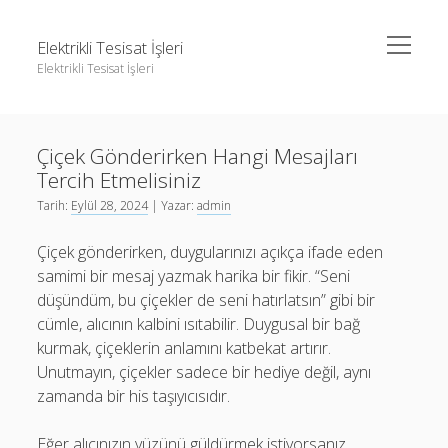
menüyü
Elektrikli Tesisat İşleri
aç
Elektrikli Tesisat İşleri
Yan
Ara
Menü
Instagram Gizli Hesap Takipçileri Görme
Ara
Çiçek Gönderirken Hangi Mesajları
Linkedin Takipçi Çoğaltma Bedava
Tercih Etmelisiniz
Liste
Instagram Gizli Hesap Takipçileri Görme
Tarih:
Eylül 28, 2024
| Yazar:
admin
Sayfa Listesi
Linkedin Takipçi Çoğaltma Bedava
Çiçek gönderirken, duygularınızı açıkça ifade eden
Tiktok Yorum Yükseltme Hilesi Bedava
Liste
samimi bir mesaj yazmak harika bir fikir. “Seni
düşündüm, bu çiçekler de seni hatırlatsın” gibi bir
Sayfa Listesi
cümle, alıcının kalbini ısıtabilir. Duygusal bir bağ
Tiktok Yorum Yükseltme Hilesi Bedava
kurmak, çiçeklerin anlamını katbekat artırır.
Unutmayın, çiçekler sadece bir hediye değil, aynı
zamanda bir his taşıyıcısıdır.
Eğer alıcınızın yüzünü güldürmek istiyorsanız,