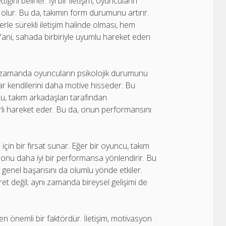
ğini belirler. İyi bir iletişim, oyuncuların
ı olur. Bu da, takımın form durumunu artırır.
erle sürekli iletişim halinde olması, hem
ani, sahada birbiriyle uyumlu hareket eden
nı zamanda oyuncuların psikolojik durumunu
lar kendilerini daha motive hisseder. Bu
u, takım arkadaşları tarafından
rlı hareket eder. Bu da, onun performansını
 için bir fırsat sunar. Eğer bir oyuncu, takım
m onu daha iyi bir performansa yönlendirir. Bu
genel başarısını da olumlu yönde etkiler.
et değil; aynı zamanda bireysel gelişimi de
n önemli bir faktördür. İletişim, motivasyon