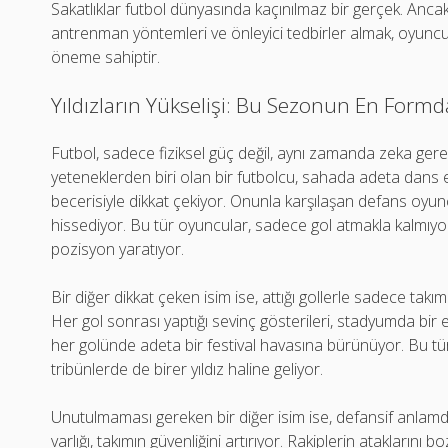
Sakatlıklar futbol dünyasında kaçınılmaz bir gerçek. Ancak
antrenman yöntemleri ve önleyici tedbirler almak, oyunc
öneme sahiptir.
Yıldızların Yükselişi: Bu Sezonun En Formd
Futbol, sadece fiziksel güç değil, aynı zamanda zeka ger
yeteneklerden biri olan bir futbolcu, sahada adeta dans edi
becerisiyle dikkat çekiyor. Onunla karşılaşan defans oyunc
hissediyor. Bu tür oyuncular, sadece gol atmakla kalmıy
pozisyon yaratıyor.
Bir diğer dikkat çeken isim ise, attığı gollerle sadece takım
Her gol sonrası yaptığı sevinç gösterileri, stadyumda bir 
her golünde adeta bir festival havasına bürünüyor. Bu tü
tribünlerde de birer yıldız haline geliyor.
Unutulmaması gereken bir diğer isim ise, defansif anlamd
varlığı, takımın güvenliğini artırıyor. Rakiplerin ataklarını 