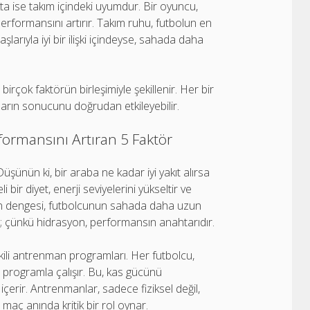
a ise takım içindeki uyumdur. Bir oyuncu,
 performansını artırır. Takım ruhu, futbolun en
larıyla iyi bir ilişki içindeyse, sahada daha
çok faktörün birleşimiyle şekillenir. Her bir
ların sonucunu doğrudan etkileyebilir.
formansını Artıran 5 Faktör
üşünün ki, bir araba ne kadar iyi yakıt alırsa
i bir diyet, enerji seviyelerini yükseltir ve
ğların dengesi, futbolcunun sahada daha uzun
ı; çünkü hidrasyon, performansın anahtarıdır.
tkili antrenman programları. Her futbolcu,
ir programla çalışır. Bu, kas gücünü
içerir. Antrenmanlar, sadece fiziksel değil,
, maç anında kritik bir rol oynar.