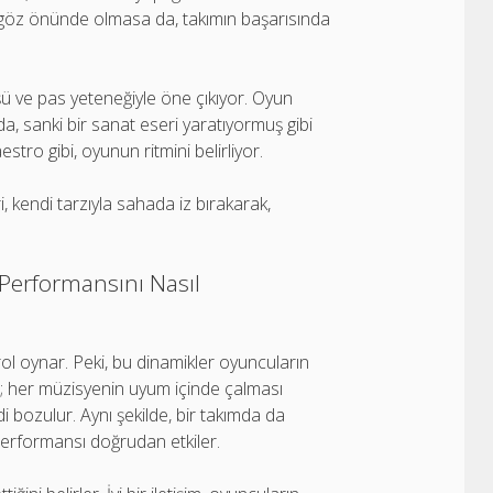
le göz önünde olmasa da, takımın başarısında
ü ve pas yeteneğiyle öne çıkıyor. Oyun
a, sanki bir sanat eseri yaratıyormuş gibi
tro gibi, oyunun ritmini belirliyor.
i, kendi tarzıyla sahada iz bırakarak,
erformansını Nasıl
 rol oynar. Peki, bu dinamikler oyuncuların
i; her müzisyenin uyum içinde çalması
bozulur. Aynı şekilde, bir takımda da
el performansı doğrudan etkiler.