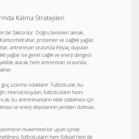
mda Kalma Stratejileri
en bir faktördür. Doğru besinleri almak,
. Karbonhidratlar, proteinler ve sağlıklı yağlar,
tlar, antrenman sırasında ihtiyaç duyulan
ıklı yağlar ise genel sağlık ve enerji dengesi
ir şekilde alarak, hem antrenman sırasında
irler.
 ve güç üzerine odaklanır. Futbolcular, bu
in, interval koşuları, futbolcuların hızını
Ancak, bu antrenmanların etkili olabilmesi için
rılması ve enerji depolarının yeniden dolması
beslenmenin mükemmel bir uyum içinde
yönetilmesi, futbolcuların hem fiziksel hem de