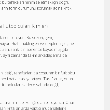
, bu tehlikeleri minimize etmek için doğru
uların form durumunu korumak adına kritik
a Futbolcuları Kimler?
ektiren bir oyun. Bu sezon, genç
yor. Hızlı dribblingleri ve rakiplerini geçme
uları, sanki bir labirentte kaybolmuş gibi
or, aynı zamanda takım arkadaşlarına da
ını değil, taraftarları da coşturan bir futbolcu.
enerji patlaması yaratıyor. Taraftarlar, onun
r futbolcular, sadece sahada değil,
a takımının bel kemiği olan bir oyuncu. Onun
bozan, kritik anlarda yaptığı müdahalelerle