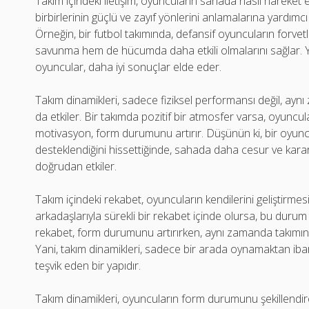
Takım içindeki iletişim, oyuncuların sahada nasıl hareket etti
birbirlerinin güçlü ve zayıf yönlerini anlamalarına yardımc
Örneğin, bir futbol takımında, defansif oyuncuların forvetl
savunma hem de hücumda daha etkili olmalarını sağlar. Y
oyuncular, daha iyi sonuçlar elde eder.
Takım dinamikleri, sadece fiziksel performansı değil, ay
da etkiler. Bir takımda pozitif bir atmosfer varsa, oyuncu
motivasyon, form durumunu artırır. Düşünün ki, bir oyunc
desteklendiğini hissettiğinde, sahada daha cesur ve kara
doğrudan etkiler.
Takım içindeki rekabet, oyuncuların kendilerini geliştirmesi
arkadaşlarıyla sürekli bir rekabet içinde olursa, bu duru
rekabet, form durumunu artırırken, aynı zamanda takımın 
Yani, takım dinamikleri, sadece bir arada oynamaktan ibar
teşvik eden bir yapıdır.
Takım dinamikleri, oyuncuların form durumunu şekillendire