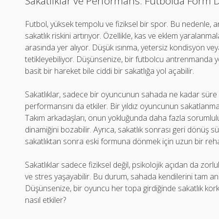
Sakatlıklar ve Performans: Futbolda Form 
Futbol, yüksek tempolu ve fiziksel bir spor. Bu nedenle, 
sakatlık riskini artırıyor. Özellikle, kas ve eklem yaralanmal
arasında yer alıyor. Düşük ısınma, yetersiz kondisyon veya
tetikleyebiliyor. Düşünsenize, bir futbolcu antrenmanda
basit bir hareket bile ciddi bir sakatlığa yol açabilir.
Sakatlıklar, sadece bir oyuncunun sahada ne kadar süre k
performansını da etkiler. Bir yıldız oyuncunun sakatlanması,
Takım arkadaşları, onun yokluğunda daha fazla sorumlul
dinamiğini bozabilir. Ayrıca, sakatlık sonrası geri dönüş sü
sakatlıktan sonra eski formuna dönmek için uzun bir reha
Sakatlıklar sadece fiziksel değil, psikolojik açıdan da zorluk
ve stres yaşayabilir. Bu durum, sahada kendilerini tam a
Düşünsenize, bir oyuncu her topa girdiğinde sakatlık ko
nasıl etkiler?