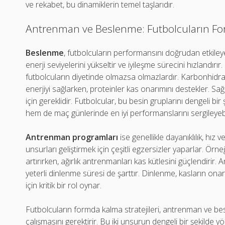
ve rekabet, bu dinamiklerin temel taşlarıdır.
Antrenman ve Beslenme: Futbolcuların For
Beslenme
, futbolcuların performansını doğrudan etkiley
enerji seviyelerini yükseltir ve iyileşme sürecini hızlandırır
futbolcuların diyetinde olmazsa olmazlardır. Karbonhidra
enerjiyi sağlarken, proteinler kas onarımını destekler. Sağl
için gereklidir. Futbolcular, bu besin gruplarını dengeli b
hem de maç günlerinde en iyi performanslarını sergileyebil
Antrenman programları
ise genellikle dayanıklılık, hız
unsurları geliştirmek için çeşitli egzersizler yaparlar. Örneğ
artırırken, ağırlık antrenmanları kas kütlesini güçlendirir. 
yeterli dinlenme süresi de şarttır. Dinlenme, kasların ona
için kritik bir rol oynar.
Futbolcuların formda kalma stratejileri, antrenman ve 
çalışmasını gerektirir. Bu iki unsurun dengeli bir şekilde 