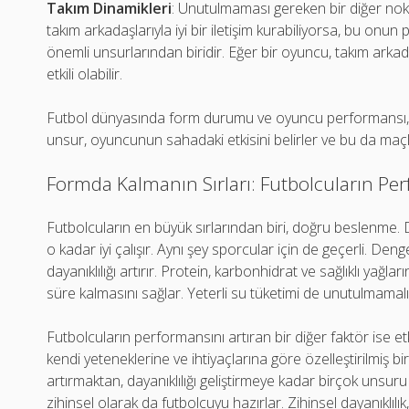
Takım Dinamikleri
: Unutulmaması gereken bir diğer nokt
takım arkadaşlarıyla iyi bir iletişim kurabiliyorsa, bu onun
önemli unsurlarından biridir. Eğer bir oyuncu, takım arkadaş
etkili olabilir.
Futbol dünyasında form durumu ve oyuncu performansı, bir
unsur, oyuncunun sahadaki etkisini belirler ve bu da maç
Formda Kalmanın Sırları: Futbolcuların Per
Futbolcuların en büyük sırlarından biri, doğru beslenme. D
o kadar iyi çalışır. Aynı şey sporcular için de geçerli. Dengel
dayanıklılığı artırır. Protein, karbonhidrat ve sağlıklı ya
süre kalmasını sağlar. Yeterli su tüketimi de unutulmamal
Futbolcuların performansını artıran bir diğer faktör ise e
kendi yeteneklerine ve ihtiyaçlarına göre özelleştirilmiş b
artırmaktan, dayanıklılığı geliştirmeye kadar birçok unsuru 
zihinsel olarak da futbolcuyu hazırlar. Zihinsel dayanıklılık