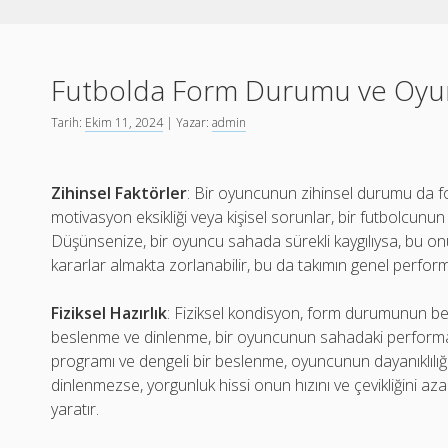
Futbolda Form Durumu ve Oyu
Tarih:
Ekim 11, 2024
| Yazar:
admin
Zihinsel Faktörler
: Bir oyuncunun zihinsel durumu da fo
motivasyon eksikliği veya kişisel sorunlar, bir futbolcunu
Düşünsenize, bir oyuncu sahada sürekli kaygılıysa, bu on
kararlar almakta zorlanabilir, bu da takımın genel perfor
Fiziksel Hazırlık
: Fiziksel kondisyon, form durumunun be
beslenme ve dinlenme, bir oyuncunun sahadaki performan
programı ve dengeli bir beslenme, oyuncunun dayanıklılığını
dinlenmezse, yorgunluk hissi onun hızını ve çevikliğini aza
yaratır.