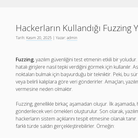
Hackerların Kullandığı Fuzzing 
Tarih:
Kasım 20, 2025
| Yazar:
admin
Fuzzing
, yazılım güvenliğini test etmenin etkili bir yolud
hatalı girişlere nasıl tepki verdiğini görmek için kullanılır. 
noktaları bulmak için başvurduğu bir tekniktir. Peki, bu sür
veya belirli kalıplara göre veri gönderirler. Amaçları, ya
vermesine neden olmaktır.
Fuzzing, genellikle birkaç aşamadan oluşur. İlk aşamada, h
gönderilecek veri örnekleri oluşturulur. Son olarak, yazılım
hackerların sistem açıklarını tespit etmesine olanak tanır
farklı türde saldırı gerçekleştirebilirler. Örneğin: