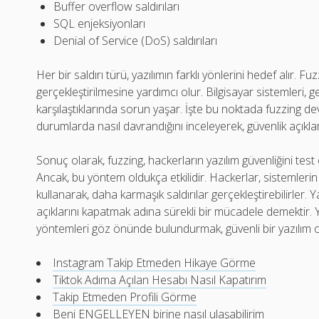
Buffer overflow saldırıları
SQL enjeksiyonları
Denial of Service (DoS) saldırıları
Her bir saldırı türü, yazılımın farklı yönlerini hedef alır. Fuzz
gerçekleştirilmesine yardımcı olur. Bilgisayar sistemleri, ge
karşılaştıklarında sorun yaşar. İşte bu noktada fuzzing de
durumlarda nasıl davrandığını inceleyerek, güvenlik açıklar
Sonuç olarak, fuzzing, hackerların yazılım güvenliğini tes
Ancak, bu yöntem oldukça etkilidir. Hackerlar, sistemlerin 
kullanarak, daha karmaşık saldırılar gerçekleştirebilirler. Ya
açıklarını kapatmak adına sürekli bir mücadele demektir. Y
yöntemleri göz önünde bulundurmak, güvenli bir yazılım o
Instagram Takip Etmeden Hikaye Görme
Tiktok Adıma Açılan Hesabı Nasıl Kapatırım
Takip Etmeden Profili Görme
Beni ENGELLEYEN birine nasıl ulaşabilirim