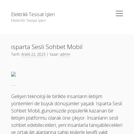
menüyü
Elektrikli Tesisat İşleri
aç
Elektrikli Tesisat İşleri
Yan
Ara
Menü
Instagram Gizli Hesap Takipçileri Görme
Ara
ısparta Sesli Sohbet Mobil
Linkedin Takipçi Çoğaltma Bedava
Tarih:
Aralık 22, 2023
| Yazar:
admin
Liste
Instagram Gizli Hesap Takipçileri Görme
Sayfa Listesi
Linkedin Takipçi Çoğaltma Bedava
Tiktok Yorum Yükseltme Hilesi Bedava
Liste
Sayfa Listesi
Gelişen teknoloji ile birlikte insanların iletişim
Tiktok Yorum Yükseltme Hilesi Bedava
yöntemleri de büyük dönüşümler yaşadı. Isparta Sesli
Sohbet Mobil, günümüzde popülerlik kazanan bir
iletişim platformu olarak öne çıkıyor. İnsanların sesli
sohbet edebilecekleri, yeni insanlarla tanışabilecekleri
ve ortak ilgi alanlarına sahip kişilerle keyifli vakit