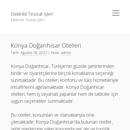
menüyü
Elektrikli Tesisat İşleri
aç
Elektrikli Tesisat İşleri
Yan
Ara
Menü
Instagram Gizli Hesap Takipçileri Görme
Ara
Konya Doğanhisar Otelleri
Linkedin Takipçi Çoğaltma Bedava
Tarih:
Ağustos 18, 2023
| Yazar:
admin
Liste
Instagram Gizli Hesap Takipçileri Görme
Konya Doğanhisar, Türkiye’nin güzide şehirlerinden
Sayfa Listesi
Linkedin Takipçi Çoğaltma Bedava
biridir ve ziyaretçilerine birçok konaklama seçeneği
Tiktok Yorum Yükseltme Hilesi Bedava
Liste
sunmaktadır. Bu oteller, konforlu ve lüks hizmetleriyle
misafirlerini ağırlamaktadır. Konya Doğanhisar
Sayfa Listesi
otelleri, hem iş seyahati yapanlar hem de tatilciler için
Tiktok Yorum Yükseltme Hilesi Bedava
uygun seçenekler sunmaktadır.
Bu oteller, konumları ve olanaklarıyla öne
çıkmaktadır. Konya Doğanhisar’da bulunan oteller,
şehir merkezine yakın konumda yer alır ve turistik