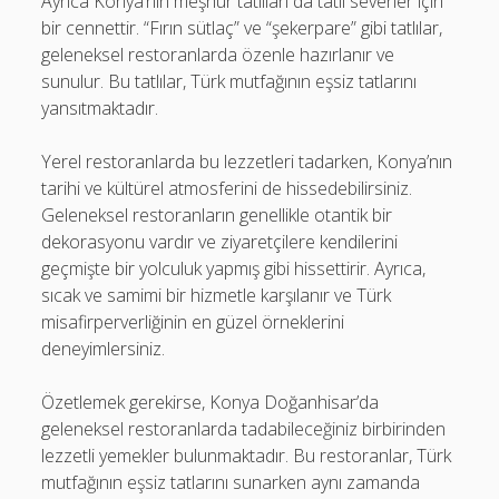
Ayrıca Konya’nın meşhur tatlıları da tatlı severler için
bir cennettir. “Fırın sütlaç” ve “şekerpare” gibi tatlılar,
geleneksel restoranlarda özenle hazırlanır ve
sunulur. Bu tatlılar, Türk mutfağının eşsiz tatlarını
yansıtmaktadır.
Yerel restoranlarda bu lezzetleri tadarken, Konya’nın
tarihi ve kültürel atmosferini de hissedebilirsiniz.
Geleneksel restoranların genellikle otantik bir
dekorasyonu vardır ve ziyaretçilere kendilerini
geçmişte bir yolculuk yapmış gibi hissettirir. Ayrıca,
sıcak ve samimi bir hizmetle karşılanır ve Türk
misafirperverliğinin en güzel örneklerini
deneyimlersiniz.
Özetlemek gerekirse, Konya Doğanhisar’da
geleneksel restoranlarda tadabileceğiniz birbirinden
lezzetli yemekler bulunmaktadır. Bu restoranlar, Türk
mutfağının eşsiz tatlarını sunarken aynı zamanda