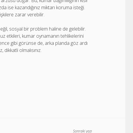
arzusu doğar. Bu, kumar bağımlılığının kısır
a ise kazandığınız miktarı koruma isteği.
şkilere zarar verebilir.
il, sosyal bir problem haline de gelebilir.
suz etkileri, kumar oynamanın tehlikelerini
nce gibi görünse de, arka planda göz ardı
 dikkatli olmalısınız.
Sonraki yazı