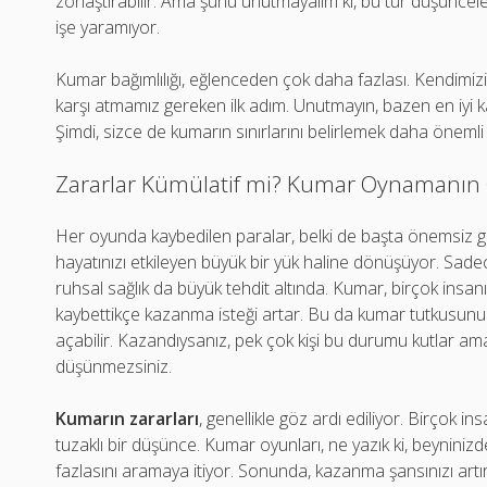
zorlaştırabilir. Ama şunu unutmayalım ki, bu tür düşünce
işe yaramıyor.
Kumar bağımlılığı, eğlenceden çok daha fazlası. Kendimizi 
karşı atmamız gereken ilk adım. Unutmayın, bazen en iyi 
Şimdi, sizce de kumarın sınırlarını belirlemek daha önemli 
Zararlar Kümülatif mi? Kumar Oynamanın Gi
Her oyunda kaybedilen paralar, belki de başta önemsiz gibi
hayatınızı etkileyen büyük bir yük haline dönüşüyor. Sadece p
ruhsal sağlık da büyük tehdit altında. Kumar, birçok insanı
kaybettikçe kazanma isteği artar. Bu da kumar tutkusunun i
açabilir. Kazandıysanız, pek çok kişi bu durumu kutlar ama k
düşünmezsiniz.
Kumarın zararları
, genellikle göz ardı ediliyor. Birçok i
tuzaklı bir düşünce. Kumar oyunları, ne yazık ki, beyninizd
fazlasını aramaya itiyor. Sonunda, kazanma şansınızı ar