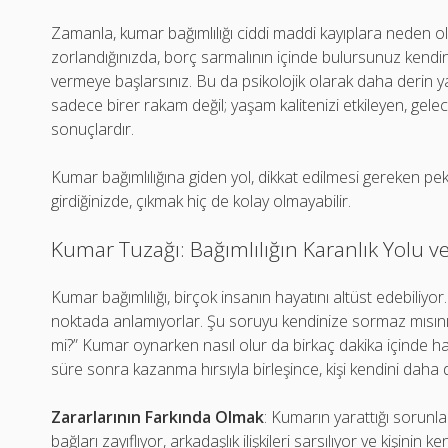
Zamanla, kumar bağımlılığı ciddi maddi kayıplara neden ola
zorlandığınızda, borç sarmalının içinde bulursunuz kendini
vermeye başlarsınız. Bu da psikolojik olarak daha derin y
sadece birer rakam değil; yaşam kalitenizi etkileyen, ge
sonuçlardır.
Kumar bağımlılığına giden yol, dikkat edilmesi gereken pek
girdiğinizde, çıkmak hiç de kolay olmayabilir.
Kumar Tuzağı: Bağımlılığın Karanlık Yolu ve
Kumar bağımlılığı, birçok insanın hayatını altüst edebiliyor.
noktada anlamıyorlar. Şu soruyu kendinize sormaz mısını
mi?” Kumar oynarken nasıl olur da birkaç dakika içinde haya
süre sonra kazanma hırsıyla birleşince, kişi kendini daha d
Zararlarının Farkında Olmak
: Kumarın yarattığı sorunlar
bağları zayıflıyor, arkadaşlık ilişkileri sarsılıyor ve kişinin