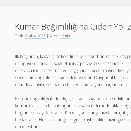
Kumar Bağımlılığına Giden Yol Za
Tarih:
Ocak 4, 2025
| Yazar:
admin
İlk başlarda, kazançlar kendinizi iyi hissettirir. Ancak kayı
döngüye dönüşür. Kaybettiğiniz parayı geri kazanmak içi
noktada işin içine stres ve kaygı girer. Kumar oynarken y
sonra bir bağımlılık hissine dönüşebilir. Duygusal bir çök
rahatlık arayışı, sizi daha da derin bir kuyunun içine çeker
Kumar bağımlılığı ilerledikçe, sosyal hayatınız bile etkilenir
kumar masasında bulduğunuz kısa süreli mutlulukla değişir
bağlarınızı zayıflatırsınız. Kendi içsel dünyanızda bir ç
başlarsınız. Her kazandığınız gün, kaybettiklerinizin göz ar
derinleştirir.