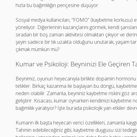
hızla bu bağımlılığın pençesine düşüyor.
Sosyal medya kullanıcıları, “FOMO” (kaybetme korkusu) et
yöneliyor. Diğerlerinin kazançlarını görmek, kendi şansl
sıradan bir boş zaman aktivitesi olmaktan çıkıyor ve derin 
şeyin sadece bir tık uzakta olduğunu unutarak, yaşam tarz
çıkmak mümkün mü?
Kumar ve Psikoloji: Beyninizi Ele Geçiren T
Beynimiz, oyunun heyecanıyla birlikte dopamin hormonu s
tetikler. Birkaç kazanma ile başlayan bu döngü, kaybetm
neden olabilir. Zamanla, beyniniz kaybetme riskini göz 
geliştirir. Kısacası, kumar oynarken kendimizi kaybetme 
bağımlılık yaratıyor? İşte burada psikolojik yan etkiler devr
Kumarın ilk başta heyecan verici özellikleri, zamanla kayg
Tahmin edebileceğiniz gibi, kaybetme duygusu sizi tedirgin