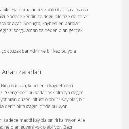
bilir. Harcamalarınızı kontrol altına almakta
zi. Sadece kendinize değil, ailenize de zarar
aralar açar. Sonuçta, kaybedilen paralar
leceğinizi sorgulamanıza neden olan gerçek
 çok tuzak barındırır ve bir kez bu yola
 Artan Zararları
 Birçok insan, kendilerini kaybettikleri
z: “Gerçekten bu kadar risk almaya değer
tınızın düzeni altüst olabilir? Kayıplar, bir
a derin bir tuzağın içinde buluyor.
, sadece maddi kayıpla sınırlı kalmıyor. Aile
 kendine olan güveni yok olabiliyor. Bazı