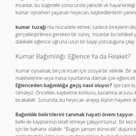
insanlar, bu bağımlılık sonucunda yalnızlık ve hayal kırıklığı
kumar oynarken yaşanan heyecan, kaybedilenlerin yanınd
kumar tuzağı
nla mücadele etmek, sadece bireylerin değil, 
gerçekleştirilmesi gereken bir süreç. İnsanlar bu tehlikel
dakikalık eğlence uğruna uzun bir kayıp yolculuğuna çıkıp 
Kumar Bağımlılığı: Eğlence Ya da Felaket?
Kumar oynamak, birçok insan için sosyal bir etkinlik. Bir a
makinelerine veya masa oyunlarına dalmak çok eğlenceli 
Eğlenceden bağımlılığa geçiş nasıl oluyor?
İşte tam bu
olmalıyız. Öncelikle, kaybetme korkusu, kazanma arzusu ile
bırakabilir. Sonunda, bu heyecan arayışı, kişinin hayatını dr
Bağımlılık belirtilerini tanımak hayati önem taşıyor.
belki de kayıplarınızı telafi etmeye çalışıyorsunuz. Bir 
için bir bahane olabilir. “Bugün şansım dönecek” düşüncesi