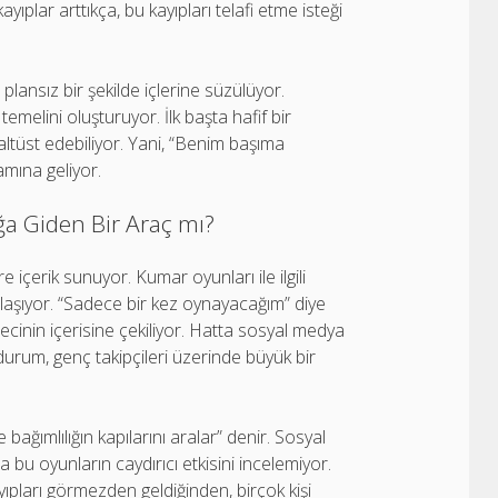
ıplar arttıkça, bu kayıpları telafi etme isteği
plansız bir şekilde içlerine süzülüyor.
n temelini oluşturuyor. İlk başta hafif bir
 altüst edebiliyor. Yani, “Benim başıma
amına geliyor.
a Giden Bir Araç mı?
e içerik sunuyor. Kumar oyunları ile ilgili
ulaşıyor. “Sadece bir kez oynayacağım” diye
recinin içerisine çekiliyor. Hatta sosyal medya
urum, genç takipçileri üzerinde büyük bir
ğımlılığın kapılarını aralar” denir. Sosyal
a bu oyunların caydırıcı etkisini incelemiyor.
ıpları görmezden geldiğinden, birçok kişi