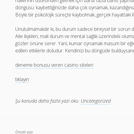
hallerinin üstesinden gelmek için daha fazla bahis yapma 
döngüsü: kaybettiğinizde daha çok oynamak, kazandığınızd
Böyle bir psikolojik süreçte kaybolmak, gerçek hayattaki ili
Unutulmamalıdır ki, bu durum sadece bireysel bir sorun değ
Aile ilişkileri, mali durum ve mental sağlık üzerindeki olum
gözler önüne serer. Yani, kumar oynamak masum bir eğle
edilen etkilerle doludur. Kendinizi bu döngüde bulduysanız,
deneme bonusu veren casino siteleri
tıklayın
Şu konuda daha fazla yazı oku:
Uncategorized
Önceki yazı