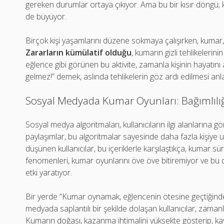
gereken durumlar ortaya çıkıyor. Ama bu bir kısır döngü; kay
de büyüyor.
Birçok kişi yaşamlarını düzene sokmaya çalışırken, kumar, 
Zararların kümülatif olduğu
, kumarın gizli tehlikelerini
eğlence gibi görünen bu aktivite, zamanla kişinin hayatını
gelmez!” demek, aslında tehlikelerin göz ardı edilmesi anl
Sosyal Medyada Kumar Oyunları: Bağımlılığ
Sosyal medya algoritmaları, kullanıcıların ilgi alanlarına gör
paylaşımlar, bu algoritmalar sayesinde daha fazla kişiye 
düşünen kullanıcılar, bu içeriklerle karşılaştıkça, kumar sü
fenomenleri, kumar oyunlarını öve öve bitiremiyor ve bu d
etki yaratıyor.
Bir yerde “Kumar oynamak, eğlencenin ötesine geçtiğinde ba
medyada saplantılı bir şekilde dolaşan kullanıcılar, zamanl
Kumarın doğası, kazanma ihtimalini yüksekte gösterip, kay