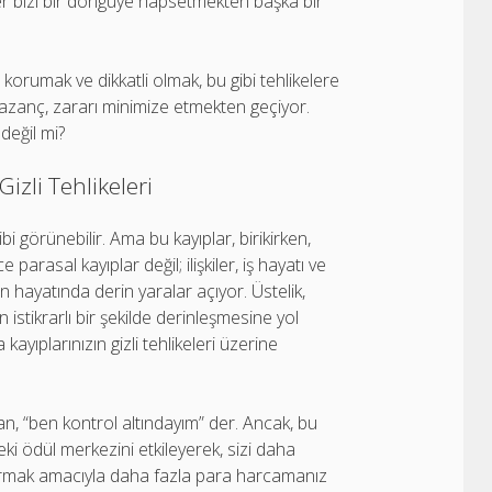
ler bizi bir döngüye hapsetmekten başka bir
korumak ve dikkatli olmak, bu gibi tehlikelere
kazanç, zararı minimize etmekten geçiyor.
değil mi?
zli Tehlikeleri
 görünebilir. Ama bu kayıplar, birikirken,
arasal kayıplar değil; ilişkiler, iş hayatı ve
n hayatında derin yaralar açıyor. Üstelik,
stikrarlı bir şekilde derinleşmesine yol
ayıplarınızın gizli tehlikeleri üzerine
nsan, “ben kontrol altındayım” der. Ancak, bu
eki ödül merkezini etkileyerek, sizi daha
tırmak amacıyla daha fazla para harcamanız