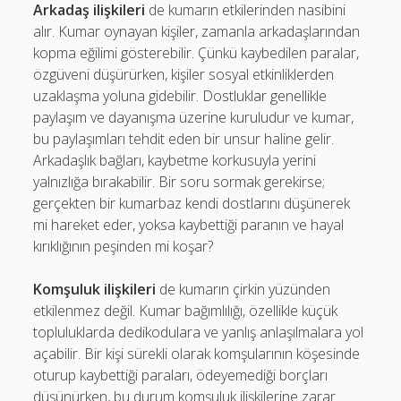
Arkadaş ilişkileri
de kumarın etkilerinden nasibini
alır. Kumar oynayan kişiler, zamanla arkadaşlarından
kopma eğilimi gösterebilir. Çünkü kaybedilen paralar,
özgüveni düşürürken, kişiler sosyal etkinliklerden
uzaklaşma yoluna gidebilir. Dostluklar genellikle
paylaşım ve dayanışma üzerine kuruludur ve kumar,
bu paylaşımları tehdit eden bir unsur haline gelir.
Arkadaşlık bağları, kaybetme korkusuyla yerini
yalnızlığa bırakabilir. Bir soru sormak gerekirse;
gerçekten bir kumarbaz kendi dostlarını düşünerek
mi hareket eder, yoksa kaybettiği paranın ve hayal
kırıklığının peşinden mi koşar?
Komşuluk ilişkileri
de kumarın çirkin yüzünden
etkilenmez değil. Kumar bağımlılığı, özellikle küçük
topluluklarda dedikodulara ve yanlış anlaşılmalara yol
açabilir. Bir kişi sürekli olarak komşularının köşesinde
oturup kaybettiği paraları, ödeyemediği borçları
düşünürken, bu durum komşuluk ilişkilerine zarar