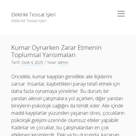
menüyü
Elektrikli Tesisat İşleri
aç
Elektrikli Tesisat İşleri
Yan
Ara
Menü
Instagram Gizli Hesap Takipçileri Görme
Ara
Kumar Oynarken Zarar Etmenin
Linkedin Takipçi Çoğaltma Bedava
Toplumsal Yansımaları
Liste
Instagram Gizli Hesap Takipçileri Görme
Tarih:
Ocak 4, 2025
| Yazar:
admin
Sayfa Listesi
Linkedin Takipçi Çoğaltma Bedava
Öncelikle, kumar kayıpları genellikle aile ilişkilerini
Tiktok Yorum Yükseltme Hilesi Bedava
Liste
sarsar. İnsanlar, kaybettikleri parayı telafi etmek için
daha fazla oynamaya yönelirler. Bu durum, bir
Sayfa Listesi
yandan ailesel çatışmalara yol açarken, diğer yandan
Tiktok Yorum Yükseltme Hilesi Bedava
bireylerin psikolojik sağlığını da tehdit eder. Aile içinde
maddi kayıplarlar yüzünden yaşanan stres, çocukların
psikolojik gelişimi üzerinde olumsuz etkiler yapabilir.
Kadınlar ve çocuklar, bu çatışmalardan en çok
etkilenen kesimlerdir. Peki ya bu durumda, kazanan