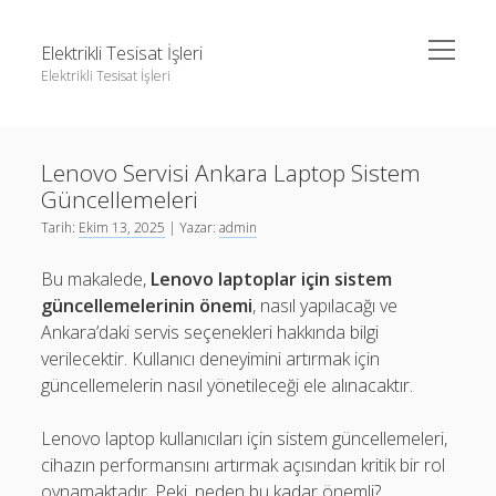
menüyü
Elektrikli Tesisat İşleri
aç
Elektrikli Tesisat İşleri
Yan
Ara
Menü
Instagram Gizli Hesap Takipçileri Görme
Ara
Lenovo Servisi Ankara Laptop Sistem
Linkedin Takipçi Çoğaltma Bedava
Güncellemeleri
Liste
Instagram Gizli Hesap Takipçileri Görme
Tarih:
Ekim 13, 2025
| Yazar:
admin
Sayfa Listesi
Linkedin Takipçi Çoğaltma Bedava
Bu makalede,
Lenovo laptoplar için sistem
Tiktok Yorum Yükseltme Hilesi Bedava
Liste
güncellemelerinin önemi
, nasıl yapılacağı ve
Ankara’daki servis seçenekleri hakkında bilgi
Sayfa Listesi
verilecektir. Kullanıcı deneyimini artırmak için
Tiktok Yorum Yükseltme Hilesi Bedava
güncellemelerin nasıl yönetileceği ele alınacaktır.
Lenovo laptop kullanıcıları için sistem güncellemeleri,
cihazın performansını artırmak açısından kritik bir rol
oynamaktadır. Peki, neden bu kadar önemli?