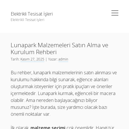
menüyü
Elektrikli Tesisat İşleri
aç
Elektrikli Tesisat İşleri
Yan
Ara
Menü
Instagram Gizli Hesap Takipçileri Görme
Ara
Lunapark Malzemeleri Satın Alma ve
Linkedin Takipçi Çoğaltma Bedava
Kurulum Rehberi
Liste
Instagram Gizli Hesap Takipçileri Görme
Tarih:
Kasım 27, 2025
| Yazar:
admin
Sayfa Listesi
Linkedin Takipçi Çoğaltma Bedava
Bu rehber, lunapark malzemelerinin satın alınması ve
Tiktok Yorum Yükseltme Hilesi Bedava
Liste
kurulumu hakkında bilgi sunarak, eğlence alanları
oluşturmak isteyenler için pratik ipuçları ve öneriler
Sayfa Listesi
içermektedir. Lunapark kurmak, eğlenceli bir macera
Tiktok Yorum Yükseltme Hilesi Bedava
olabilir. Ama nereden başlayacağınızı biliyor
musunuz? İşte burada, size yardımcı olacak bazı
önemli noktalar var.
İlk olarak,
malzeme seçimi
çok önemlidir. Hangi tür