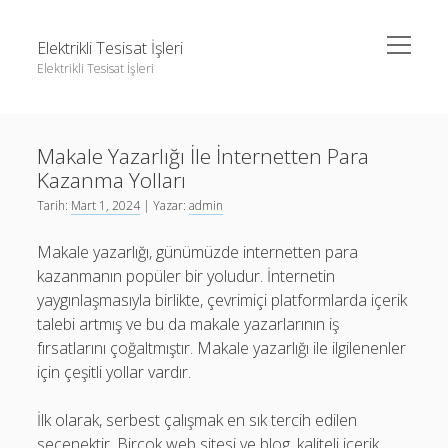
menüyü
Elektrikli Tesisat İşleri
aç
Elektrikli Tesisat İşleri
Yan
Ara
Menü
Instagram Gizli Hesap Takipçileri Görme
Ara
Makale Yazarlığı İle İnternetten Para
Linkedin Takipçi Çoğaltma Bedava
Kazanma Yolları
Liste
Instagram Gizli Hesap Takipçileri Görme
Tarih:
Mart 1, 2024
| Yazar:
admin
Sayfa Listesi
Linkedin Takipçi Çoğaltma Bedava
Makale yazarlığı, günümüzde internetten para
Tiktok Yorum Yükseltme Hilesi Bedava
Liste
kazanmanın popüler bir yoludur. İnternetin
yaygınlaşmasıyla birlikte, çevrimiçi platformlarda içerik
Sayfa Listesi
talebi artmış ve bu da makale yazarlarının iş
Tiktok Yorum Yükseltme Hilesi Bedava
fırsatlarını çoğaltmıştır. Makale yazarlığı ile ilgilenenler
için çeşitli yollar vardır.
İlk olarak, serbest çalışmak en sık tercih edilen
seçenektir. Birçok web sitesi ve blog, kaliteli içerik