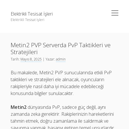
menüyü
Elektrikli Tesisat İşleri
aç
Elektrikli Tesisat İşleri
Yan
Ara
Menü
Instagram Gizli Hesap Takipçileri Görme
Ara
Metin2 PVP Serverda PvP Taktikleri ve
Linkedin Takipçi Çoğaltma Bedava
Stratejileri
Liste
Instagram Gizli Hesap Takipçileri Görme
Tarih:
Mayıs 8, 2025
| Yazar:
admin
Sayfa Listesi
Linkedin Takipçi Çoğaltma Bedava
Bu makalede, Metin2 PVP sunucularında etkili PvP
Tiktok Yorum Yükseltme Hilesi Bedava
Liste
taktikleri ve stratejileri ele alınacak, oyuncuların
rakipleriyle nasıl daha iyi mücadele edebileceği
Sayfa Listesi
konusunda bilgiler sunulacaktır.
Tiktok Yorum Yükseltme Hilesi Bedava
Metin2
dünyasında PvP, sadece güç değil, aynı
zamanda zeka gerektirir. Rakiplerinizin hareketlerini
tahmin etmek, doğru zamanlama ile saldırmak ve
savunma yapmak, başarıyı getiren temel unsurlardır.