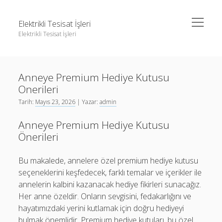
menüyü
Elektrikli Tesisat İşleri
aç
Elektrikli Tesisat İşleri
Yan
Ara
Menü
Instagram Gizli Hesap Takipçileri Görme
Ara
Anneye Premium Hediye Kutusu
Linkedin Takipçi Çoğaltma Bedava
Onerileri
Liste
Instagram Gizli Hesap Takipçileri Görme
Tarih:
Mayıs 23, 2026
| Yazar:
admin
Sayfa Listesi
Linkedin Takipçi Çoğaltma Bedava
Anneye Premium Hediye Kutusu
Tiktok Yorum Yükseltme Hilesi Bedava
Liste
Önerileri
Sayfa Listesi
Bu makalede, annelere özel premium hediye kutusu
Tiktok Yorum Yükseltme Hilesi Bedava
seçeneklerini keşfedecek, farklı temalar ve içerikler ile
annelerin kalbini kazanacak hediye fikirleri sunacağız.
Her anne özeldir. Onların sevgisini, fedakarlığını ve
hayatımızdaki yerini kutlamak için doğru hediyeyi
bulmak önemlidir. Premium hediye kutuları, bu özel