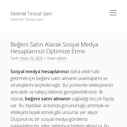
menüyü
Elektrikli Tesisat İşleri
aç
Elektrikli Tesisat İşleri
Yan
Ara
Menü
Instagram Gizli Hesap Takipçileri Görme
Ara
Beğeni Satın Alarak Sosyal Medya
Linkedin Takipçi Çoğaltma Bedava
Hesaplarınızı Optimize Etme
Liste
Instagram Gizli Hesap Takipçileri Görme
Tarih:
Nisan 26, 2025
| Yazar:
admin
Sayfa Listesi
Linkedin Takipçi Çoğaltma Bedava
Sosyal medya hesaplarınızı
daha etkili hale
Tiktok Yorum Yükseltme Hilesi Bedava
Liste
getirmek için beğeni satın almanın avantajlarını ve
stratejilerini keşfedeceğiz. Bu yöntemle etkileşiminizi
Sayfa Listesi
artırabilir ve takipçi kitlenizi genişletebilirsiniz. İlk
Tiktok Yorum Yükseltme Hilesi Bedava
olarak,
beğeni satın almanın
sağladığı birçok fayda
var. Bu faydalar arasında görünürlüğü artırmak ve
etkileşimi teşvik etmek gibi unsurlar yer alıyor.
Düşünün ki, bir sosyal medya gönderisi
paylaştığınızda, eğer yeterince beğeni almazsa, bu