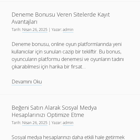
Deneme
Bonusu
Deneme Bonusu Veren Sitelerde Kayıt
Almanın
Avantajları
Faydaları
Tarih:
Nisan 26, 2025
| Yazar:
admin
Deneme bonusu, online oyun platformlarında yeni
kullanıcılar için sunulan cazip bir tekliftir. Bu bonus,
oyuncuların platformu denemesi ve oyunların tadını
çıkarabilmesi için harika bir fırsat…
Deneme
Devamını Oku
Bonusu
Veren
Sitelerde
Beğeni Satın Alarak Sosyal Medya
Kayıt
Hesaplarınızı Optimize Etme
Avantajları
Tarih:
Nisan 26, 2025
| Yazar:
admin
Sosyal medya hesaplarınızı daha etkili hale getirmek