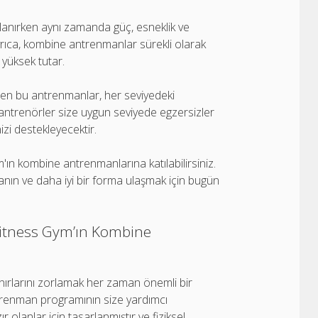
lanırken aynı zamanda güç, esneklik ve
 Ayrıca, kombine antrenmanlar sürekli olarak
 yüksek tutar.
len bu antrenmanlar, her seviyedeki
 antrenörler size uygun seviyede egzersizler
zi destekleyecektir.
m'ın kombine antrenmanlarına katılabilirsiniz.
anın ve daha iyi bir forma ulaşmak için bugün
 Fitness Gym’ın Kombine
sınırlarını zorlamak her zaman önemli bir
trenman programının size yardımcı
 olanlar için tasarlanmıştır ve fiziksel