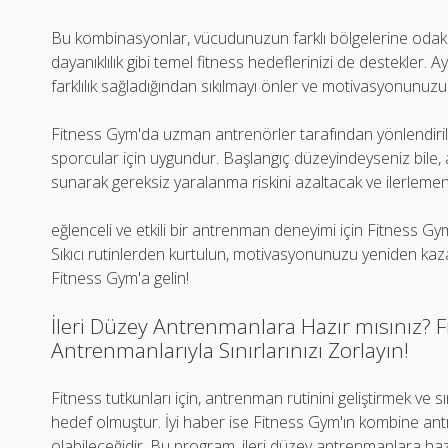
Bu kombinasyonlar, vücudunuzun farklı bölgelerine odak
dayanıklılık gibi temel fitness hedeflerinizi de destekler.
farklılık sağladığından sıkılmayı önler ve motivasyonunuzu
Fitness Gym'da uzman antrenörler tarafından yönlendiri
sporcular için uygundur. Başlangıç düzeyindeyseniz bile,
sunarak gereksiz yaralanma riskini azaltacak ve ilerlemeni
eğlenceli ve etkili bir antrenman deneyimi için Fitness Gy
Sıkıcı rutinlerden kurtulun, motivasyonunuzu yeniden kaz
Fitness Gym'a gelin!
İleri Düzey Antrenmanlara Hazır mısınız?
Antrenmanlarıyla Sınırlarınızı Zorlayın!
Fitness tutkunları için, antrenman rutinini geliştirmek ve 
hedef olmuştur. İyi haber ise Fitness Gym'ın kombine an
olabileceğidir. Bu program, ileri düzey antrenmanlara hazır