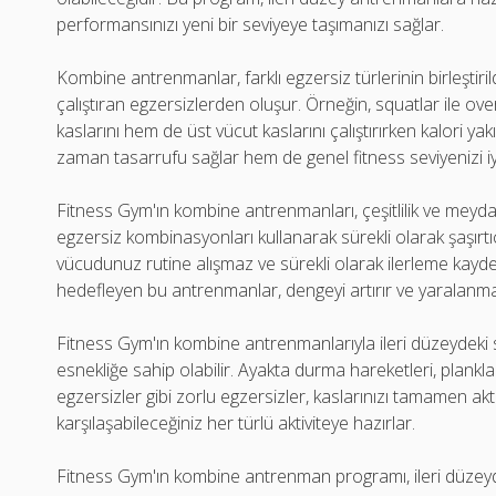
performansınızı yeni bir seviyeye taşımanızı sağlar.
Kombine antrenmanlar, farklı egzersiz türlerinin birleştiri
çalıştıran egzersizlerden oluşur. Örneğin, squatlar ile
kaslarını hem de üst vücut kaslarını çalıştırırken kalori y
zaman tasarrufu sağlar hem de genel fitness seviyenizi iyil
Fitness Gym'ın kombine antrenmanları, çeşitlilik ve mey
egzersiz kombinasyonları kullanarak sürekli olarak şaşırtıc
vücudunuz rutine alışmaz ve sürekli olarak ilerleme kaydede
hedefleyen bu antrenmanlar, dengeyi artırır ve yaralanma r
Fitness Gym'ın kombine antrenmanlarıyla ileri düzeydeki s
esnekliğe sahip olabilir. Ayakta durma hareketleri, plankla
egzersizler gibi zorlu egzersizler, kaslarınızı tamamen ak
karşılaşabileceğiniz her türlü aktiviteye hazırlar.
Fitness Gym'ın kombine antrenman programı, ileri düzeydek