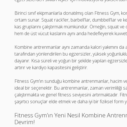
Birinci sınıf ekipmanlarla donatılmış olan Fitness Gym, 
ortam sunar. Squat rack'ler, barbell'lar, dumbbell'lar ve kett
kas gruplarını çalıştırmak mümkündür. Örneğin, squat 
hem de üst vücut kaslarını aynı anda hedefleyerek kuvvet
Kombine antrenmanlar aynı zamanda kalori yakımını da ar
tarafından yönlendirilen bu egzersizler, yüksek yoğunlukl
dayanır. Kısa süreli ve yoğun bir şekilde yapılan egzersiz
artırır ve kardiyo kapasitesini geliştirir.
Fitness Gym'ın sunduğu kombine antrenmanlar, hacim ve 
ideal bir seçenektir. Bu antrenmanlar, zaman verimliliği sa
çalıştırmakta ve genel fitness seviyesini artırmaktadır. F
şaşırtıcı sonuçlar elde etmek ve daha iyi bir fiziksel fo
Fitness Gym’ın Yeni Nesil Kombine Antrenm
Devrim!