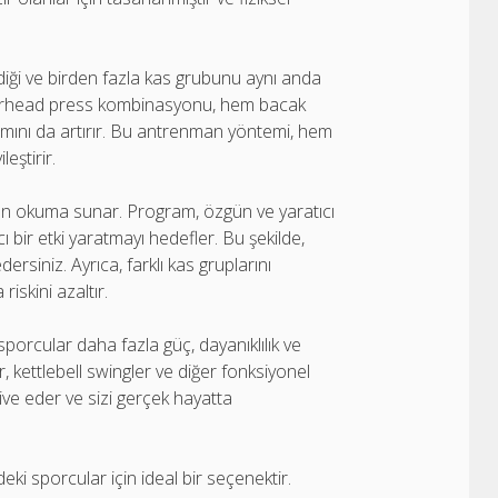
ldiği ve birden fazla kas grubunu aynı anda
 overhead press kombinasyonu, hem bacak
akımını da artırır. Bu antrenman yöntemi, hem
eştirir.
dan okuma sunar. Program, özgün ve yaratıcı
ı bir etki yaratmayı hedefler. Bu şekilde,
rsiniz. Ayrıca, farklı kas gruplarını
iskini azaltır.
porcular daha fazla güç, dayanıklılık ve
r, kettlebell swingler ve diğer fonksiyonel
tive eder ve sizi gerçek hayatta
i sporcular için ideal bir seçenektir.