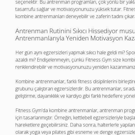
seçenektir. Bu antrenman programları, çok yönlü bir yak
tasarrufu sağlar ve motivasyonunuzu yüksek tutar. Fitne
kombine antrenmanları deneyebilir ve zaferin tadını çıkarab
Antrenman Rutinini Sıkıcı Hissediyor mu
Antrenmanlarıyla Yeniden Motivasyon Kaz
Her gün aynı egzersizleri yapmak sıkıcı hale geldi mi? S
azaldı mı? Endişelenmeyin, çünkü Fitness Gym size kombi
renklendirebilir ve motivasyonunuzu yeniden kazanmanıza 
Kombine antrenmanlar, farklı fitness disiplinlerini birleşti
grubunu çalıştıran egzersizlerdir. Bu antrenmanlar, sırada
geliştirme, dayanıklılık ve kardiyo gibi farklı hedeflere yöne
Fitness Gym'da kombine antrenmanlar, antrenman programın
için tasarlanmıştır. Örneğin, kettlebell egzersizleriyle başla
hareketlere geçebilirsiniz. Daha sonra, halterlerle yapı
olarak yoga veya pilates gibi esneme ve denge egzersizler