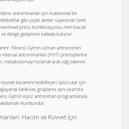
kombine antrenmanlar için mükemmel bir
lebell'lar gibi çeşitli aletler sayesinde farklı
ve overhead press kombinasyonu, hem bacak
 ve denge gelişimine katkıda bulunur.
tırır. Fitness Gym'ın uzman antrenörleri
u interval antrenmanları (HIIT) prensiplerine
ler, metabolizmayı hızlandırarak yağ yakımını
kuvvet kazanımı hedefleyen sporcular için
ğlayarak farklı kas gruplarını aynı seansta
itness Gym'ın eşsiz antrenman programlarıyla,
rm yakalamak mümkündür.
anları: Hacim ve Kuvvet İçin