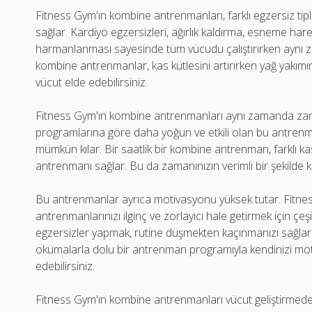
Fitness Gym'ın kombine antrenmanları, farklı egzersiz tip
sağlar. Kardiyo egzersizleri, ağırlık kaldırma, esneme har
harmanlanması sayesinde tüm vücudu çalıştırırken aynı za
kombine antrenmanlar, kas kütlesini artırırken yağ yakımını
vücut elde edebilirsiniz.
Fitness Gym'ın kombine antrenmanları aynı zamanda za
programlarına göre daha yoğun ve etkili olan bu antrenm
mümkün kılar. Bir saatlik bir kombine antrenman, farklı ka
antrenmanı sağlar. Bu da zamanınızın verimli bir şekilde ku
Bu antrenmanlar ayrıca motivasyonu yüksek tutar. Fitne
antrenmanlarınızı ilginç ve zorlayıcı hale getirmek için çeş
egzersizler yapmak, rutine düşmekten kaçınmanızı sağlar 
okumalarla dolu bir antrenman programıyla kendinizi mot
edebilirsiniz.
Fitness Gym'ın kombine antrenmanları vücut geliştirmede h