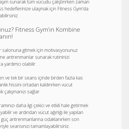
laşım sunarak tüm vücudu çalıştırırken zaman
ss hedeflerinize ulaşmak için Fitness Gym'da
ilirsiniz.
sunuz? Fitness Gym’ın Kombine
anın!
por salonuna gitmek için motivasyonunuz
ne antrenmanlar sunarak rutininizi
yardımcı olabilir.
ren ve tek bir seans içinde birden fazla kas
nlık hissini ortadan kaldırırken vücut
lik çalışmanızı sağlar.
ızı daha ilgi çekici ve etkili hale getirmek
yabilir ve ardından vücut ağırlığı ile yapılan
lan güç antrenmanlarına odaklanırken son
iyle seansınızı tamamlayabilirsiniz.