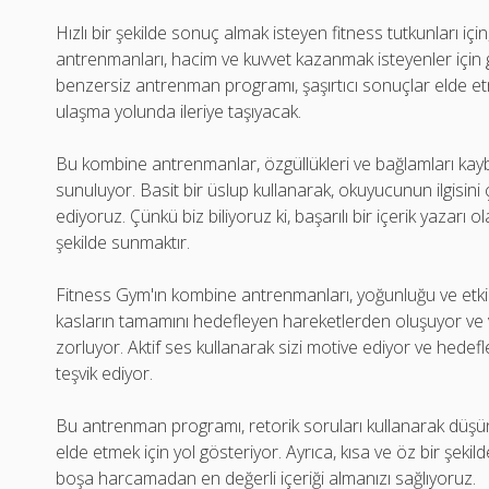
Hızlı bir şekilde sonuç almak isteyen fitness tutkunları iç
antrenmanları, hacim ve kuvvet kazanmak isteyenler için ge
benzersiz antrenman programı, şaşırtıcı sonuçlar elde et
ulaşma yolunda ileriye taşıyacak.
Bu kombine antrenmanlar, özgüllükleri ve bağlamları kayb
sunuluyor. Basit bir üslup kullanarak, okuyucunun ilgisini çe
ediyoruz. Çünkü biz biliyoruz ki, başarılı bir içerik yazarı olar
şekilde sunmaktır.
Fitness Gym'ın kombine antrenmanları, yoğunluğu ve etkin
kasların tamamını hedefleyen hareketlerden oluşuyor
zorluyor. Aktif ses kullanarak sizi motive ediyor ve hedef
teşvik ediyor.
Bu antrenman programı, retorik soruları kullanarak düşün
elde etmek için yol gösteriyor. Ayrıca, kısa ve öz bir şekil
boşa harcamadan en değerli içeriği almanızı sağlıyoruz.