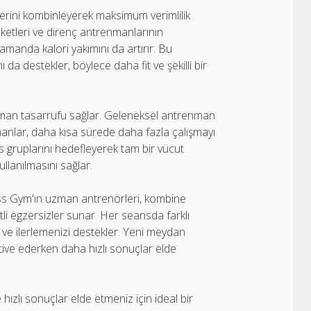
lerini kombinleyerek maksimum verimlilik
eketleri ve direnç antrenmanlarının
manda kalori yakımını da artırır. Bu
 da destekler, böylece daha fit ve şekilli bir
man tasarrufu sağlar. Geleneksel antrenman
anlar, daha kısa sürede daha fazla çalışmayı
s gruplarını hedefleyerek tam bir vücut
llanılmasını sağlar.
ss Gym'ın uzman antrenörleri, kombine
itli egzersizler sunar. Her seansda farklı
ve ilerlemenizi destekler. Yeni meydan
ive ederken daha hızlı sonuçlar elde
ızlı sonuçlar elde etmeniz için ideal bir