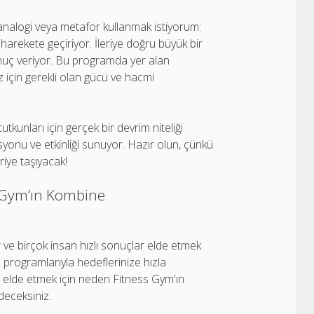
 analogi veya metafor kullanmak istiyorum:
arekete geçiriyor. İleriye doğru büyük bir
onuç veriyor. Bu programda yer alan
z için gerekli olan gücü ve hacmi
tkunları için gerçek bir devrim niteliği
asyonu ve etkinliği sunuyor. Hazır olun, çünkü
riye taşıyacak!
s Gym’ın Kombine
 ve birçok insan hızlı sonuçlar elde etmek
 programlarıyla hedeflerinize hızla
lar elde etmek için neden Fitness Gym'ın
deceksiniz.