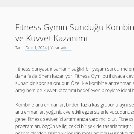
Fitness Gymın Sunduğu Kombin
ve Kuvvet Kazanımı
Tarih:
Ocak 1, 2024
| Yazar:
admin
Fitness dünyası, insanların sağlıklı bir yaşam sürdürmeleri
daha fazla önem kazanıyor. Fitness Gym, bu ihtiyaca cev
sunan bir spor salonudur. Özellikle kombine antrenmanl
artışı hem de kuvvet kazanımı hedefleyen bireylere ideal 
Kombine antrenmanlar, birden fazla kas grubunu aynı sean
antrenmanlar, yoğunluk ve etkili egzersizlerle vücudunu
genel fitness seviyenizi artırmanıza yardımcı olur. Fit
programları, özgün ve ilgi çekici bir şekilde tasarlanmıştır.
egzersizlerden sıkılan kişiler için motivasyonu yüksek tut