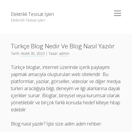
menüyü
Elektrikli Tesisat İşleri
aç
Elektrikli Tesisat İşleri
Yan
Ara
Menü
Instagram Gizli Hesap Takipçileri Görme
Ara
Türkçe Blog Nedir Ve Blog Nasıl Yazılır
Linkedin Takipçi Çoğaltma Bedava
Tarih:
Aralık 30, 2023
| Yazar:
admin
Liste
Instagram Gizli Hesap Takipçileri Görme
Türkçe bloglar, internet üzerinde içerik paylaşımı
Sayfa Listesi
Linkedin Takipçi Çoğaltma Bedava
yapmak amacıyla oluşturulan web siteleridir. Bu
Tiktok Yorum Yükseltme Hilesi Bedava
Liste
platformlar, yazılar, görseller, videolar ve diğer medya
türleri aracılığıyla bilgi, deneyim ve ilgi alanlarına dayalı
Sayfa Listesi
içerikler sunar. Bloglar, bireysel veya kurumsal olarak
Tiktok Yorum Yükseltme Hilesi Bedava
yönetilebilir ve birçok farklı konuda hedef kitleye hitap
edebilir.
Blog nasıl yazılır? İşte size adım adım rehber: